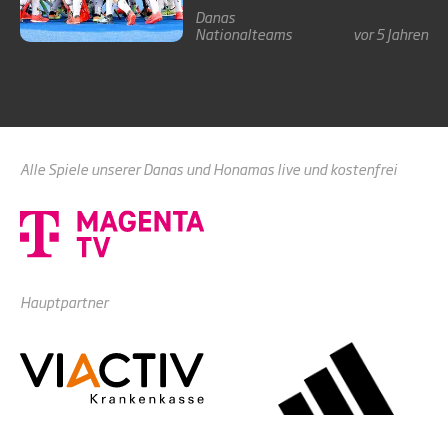
Danas
Nationalteams
vor 5 Jahren
Alle Spiele unserer Danas und Honamas live und kostenfrei
Hauptpartner