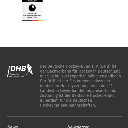
Der Deutsche Hockey-Bund e. V. (DHB) ist
der Dachverband für Hockey in Deutschland
mit Sitz im Hockeypark in Mönchengladbach.
Der DHB ist der Zusammenschluss der
deutschen Hockeyvereine, die in den 15
Landeshockeyverbänden organisiert sind.
Zuständig ist der Deutsche Hockey-Bund
außerdem für die deutschen
Hockeynationalmannschaften.
News
Newsletter