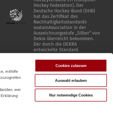
Hockey Federation). Der
Deutsche Hockey-Bund (DHB)
hat das Zertifikat des
Nachhaltigkeitsstandards
sustainAssociation in der
Auszeichnungsstufe „Silber“ von
Dekra überreicht bekommen.
Der durch die DEKRA
entwickelte Standard
sustainAssociation bewertet die
Verankerung von Nachhaltigkeit
Cookies zulassen
in Sportverbänden entlang
ökologischer, sozialer und
e, mithilfe
governance-bezogener
 zuzugreifen
Auswahl erlauben
Kriterien.
darüber, wer
Nur notwendige Cookies
-Erklärung
Impressum
Datenschutzhinweise