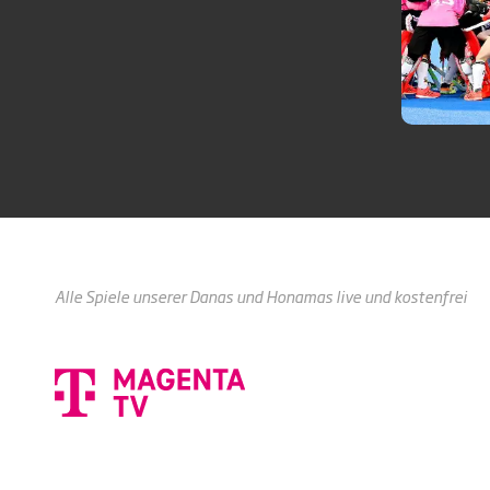
Alle Spiele unserer Danas und Honamas live und kostenfrei