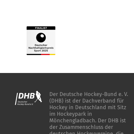
Der Deutsche Hockey-Bund e. V.
(DHB) ist der Dachverband für
Hockey in Deutschland mit Sitz
im Hockeypark in
Mönchengladbach. Der DHB ist
der Zusammenschluss der
deutschen Hockeyvereine, die