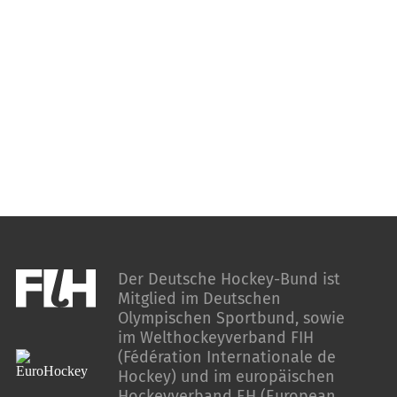
Der Deutsche Hockey-Bund ist
Mitglied im Deutschen
Olympischen Sportbund, sowie
im Welthockeyverband FIH
(Fédération Internationale de
Hockey) und im europäischen
Hockeyverband EH (European