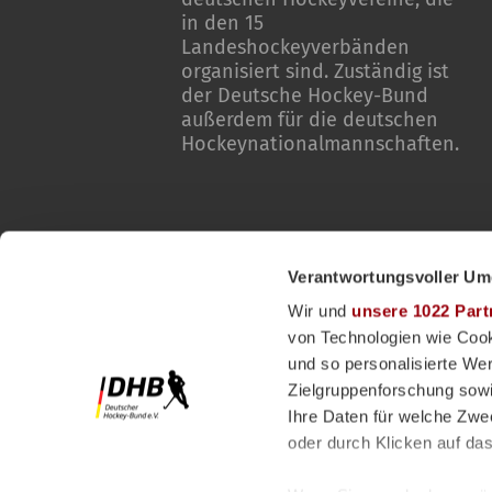
in den 15
Landeshockeyverbänden
organisiert sind. Zuständig ist
der Deutsche Hockey-Bund
außerdem für die deutschen
Hockeynationalmannschaften.
Verantwortungsvoller Um
Wir und
unsere 1022 Part
von Technologien wie Cook
und so personalisierte We
Zielgruppenforschung sowi
Ihre Daten für welche Zwec
oder durch Klicken auf da