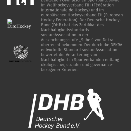
Deutschen Olympischen Sportbund, sowie
im Welthockeyverband FIH (Fédération
Internationale de Hockey) und im
europäischen Hockeyverband EH (European
Hockey Federation). Der Deutsche Hockey-
Bund (DHB) hat das Zertifikat des
Nachhaltigkeitsstandards
sustainAssociation in der
Auszeichnungsstufe „Silber“ von Dekra
überreicht bekommen. Der durch die DEKRA
entwickelte Standard sustainAssociation
bewertet die Verankerung von
Nachhaltigkeit in Sportverbänden entlang
ökologischer, sozialer und governance-
bezogener Kriterien.