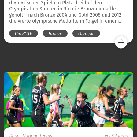
dramatischen Spiel um Platz drei bei den
Olympischen Spielen in Rio die Bronzemedaille
geholt – nach Bronze 2004 und Gold 2008 und 2012
die vierte olympische Medaille in Folge! In einem
einseitigen Spiel, das die DHB-Herren in allen
Rio 2016
Bronze
Olympia
Belangen dominierten, mussten sie trotzdem einen
0:1-Rückstand durch Mats Grambusch ausgleichen, so
dass das Spiel im Penaltyschießen entschieden
wurde. Und da zeigte Keeper Nicolas Jacobi seine
ganze Klasse. Während alle Deutschen trafen, hielt er
zwei Penaltys, so dass Moritz Fürste in seinem letzten
Spiel in der Nationalmannschaft als letzter Schütze
gar nicht mehr antreten musste.
Danas
Nationalteams
vor 9 Jahren