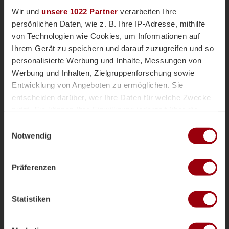
Schiedsrichter
vor 9 Jahren
Wir und
unsere 1022 Partner
verarbeiten Ihre
persönlichen Daten, wie z. B. Ihre IP-Adresse, mithilfe
von Technologien wie Cookies, um Informationen auf
Ihrem Gerät zu speichern und darauf zuzugreifen und so
personalisierte Werbung und Inhalte, Messungen von
Rio: Penalty-Pech für
Werbung und Inhalten, Zielgruppenforschung sowie
Danas!
Entwicklung von Angeboten zu ermöglichen. Sie
entscheiden darüber, wer Ihre Daten für welche Zwecke
nutzt. Sie können Ihre Einwilligung jederzeit über die
Cookie-Erklärung oder durch Klicken auf das Privacy
Einwilligungsauswahl
Danas
vor 9 Jahren
Trigger Symbol ändern oder widerrufen
Notwendig
Nationalteams
Wenn Sie es erlauben, würden wir auch gerne:
Präferenzen
Informationen über Ihre geografische Lage erfassen,
welche bis auf einige Meter genau sein können
Ihr Gerät durch aktives Scannen nach bestimmten
Statistiken
Merkmalen (Fingerprinting) identifizieren
Erfahren Sie mehr darüber, wie Ihre persönlichen Daten
verarbeitet werden, und legen Sie Ihre Präferenzen im