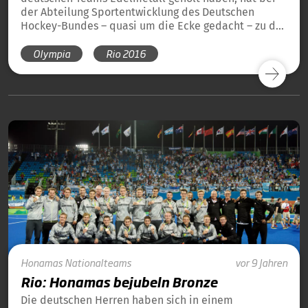
der Abteilung Sportentwicklung des Deutschen
Hockey-Bundes – quasi um die Ecke gedacht – zu der
Idee geführt, den Mixed-Gedanken auch in die
Olympia
Rio 2016
Vereine zu bringen und neben dem Jugendpokal als
überregionale Meisterschaften der B-Jugend-Teams
mit „MixedHockey17+“ ein offeneres Angebot für
junge, hockeyinteressierte Leute zwischen 17 und 26
Jahren anzubieten.
Honamas
Nationalteams
vor 9 Jahren
Rio: Honamas bejubeln Bronze
Die deutschen Herren haben sich in einem