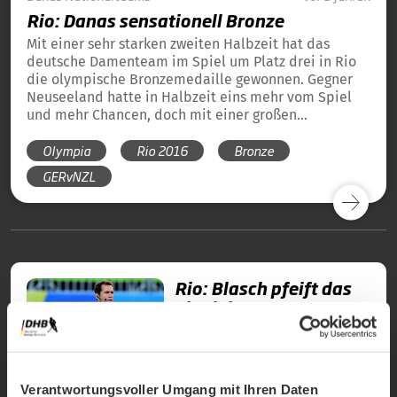
Rio: Danas sensationell Bronze
Mit einer sehr starken zweiten Halbzeit hat das
deutsche Damenteam im Spiel um Platz drei in Rio
die olympische Bronzemedaille gewonnen. Gegner
Neuseeland hatte in Halbzeit eins mehr vom Spiel
und mehr Chancen, doch mit einer großen
Leistungssteigerung holten die Mülders-Schützlinge
Olympia
Rio 2016
Bronze
eine 2:0-Führung durch Tore von Charlotte
Stapenhorst und Lisa Marie Schütze heraus.
GERvNZL
Neuseeland kam zwar noch einmal heran, aber die
Abwehr um die starke Kristina Reynolds brachte die
2:1-Führung über die Zeit. Es ist nach Silber 1984 und
1992 sowie Gold 2004 die vierte Medaille einer
deutschen Damenmannschaft bei Olympischen
Spielen.
Rio: Blasch pfeift das
Finale!
Verantwortungsvoller Umgang mit Ihren Daten